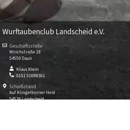
Wurftaubenclub Landscheid e.V.
Geschäftsstelle
Wirichstraße 18
54550 Daun
Klaus Klein
0151 51698361
Schießstand
Auf Klingelborner Heid
54526 Landscheid
TARGET WORLD Landscheid
06575 96891-800
Kontakt