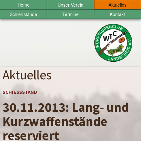
Sprung
Home
Unser Verein
Aktuelles
zum
Schießstände
Termine
Kontakt
Inhalt
Wurftaubenclub
Landscheid
e.V.
Aktuelles
SCHIESSSTAND
30.11.2013: Lang- und
Kurzwaffenstände
reserviert