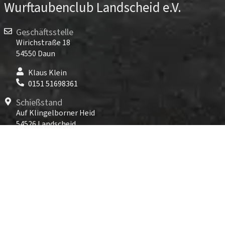
Wurftaubenclub Landscheid e.V.
Geschäftsstelle
Wirichstraße 18
54550 Daun
Klaus Klein
0151 51698361
Schießstand
Auf Klingelborner Heid
54526 Landscheid
TARGET WORLD Landscheid
06575 96891-800
Kontakt
info@wurftaubenclub-landscheid.de