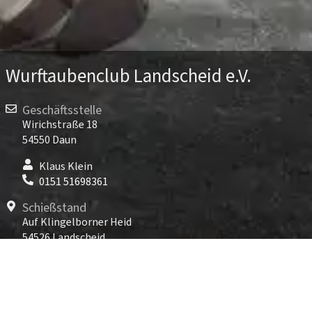
Wurftaubenclub Landscheid e.V.
Geschäftsstelle
Wirichstraße 18
54550 Daun
Klaus Klein
0151 51698361
Schießstand
Auf Klingelborner Heid
54526 Landscheid
TARGET WORLD Landscheid
06575 96891-800
Kontakt