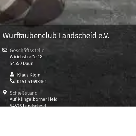
Wurftaubenclub Landscheid e.V.
Geschäftsstelle
Wirichstraße 18
54550 Daun
Klaus Klein
0151 51698361
Schießstand
Auf Klingelborner Heid
54526 Landscheid
TARGET WORLD Landscheid
06575 96891-800
Kontakt