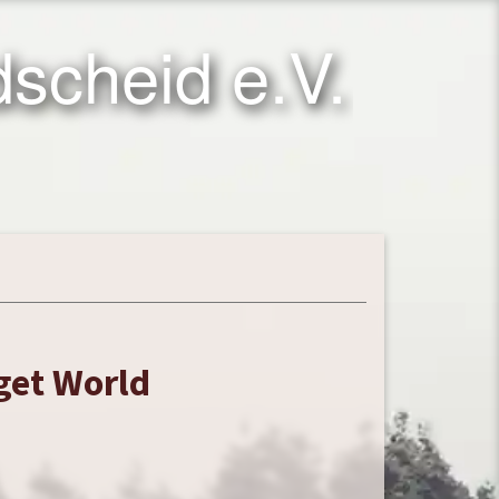
scheid e.V.
get World