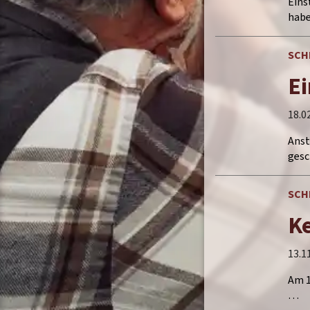
Eins
habe
SCH
Ei
18.0
Anst
gesc
SCH
Ke
13.1
Am 1
…