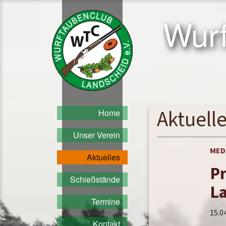
Sprung
Wurftaubenclub
zum
Wurf
Landscheid
Inhalt
e.V.
Aktuell
Home
Unser Verein
MED
Aktuelles
Pr
Schießstände
L
Termine
15.0
Kontakt