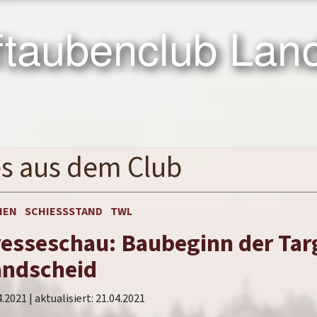
taubenclub Land
es
aus dem Club
IEN
SCHIESSSTAND
TWL
esseschau: Baubeginn der Tar
andscheid
4.2021
| aktualisiert:
21.04.2021