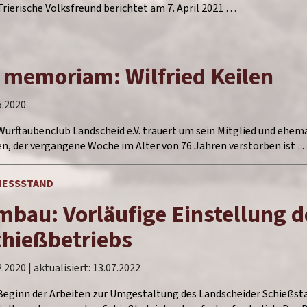
Trierische Volksfreund berichtet am 7. April 2021 …
C
 memoriam: Wilfried Keilen
5.2020
Wurftaubenclub Landscheid e.V. trauert um sein Mitglied und ehem
en, der vergangene Woche im Alter von 76 Jahren verstorben ist 
IESSSTAND
bau: Vorläufige Einstellung d
chießbetriebs
2.2020
| aktualisiert:
13.07.2022
Beginn der Arbeiten zur Umgestaltung des Landscheider Schießsta