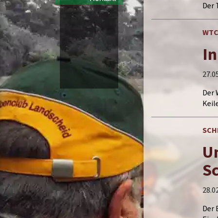
Der 
WT
In
27.0
Der 
Keil
SCH
Um
S
28.0
Der 