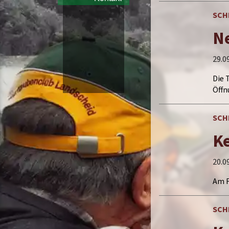
SCH
N
29.0
Die 
Öffn
SCH
Ke
20.0
Am F
SCH