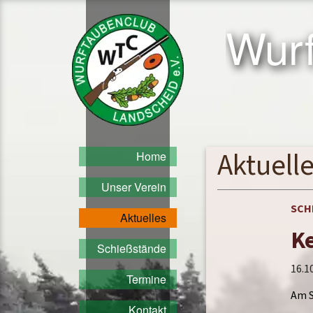
Sprung
Wurftaubenclub
zum
Wurf
Landscheid
Inhalt
e.V.
Aktuell
Home
Unser Verein
SCH
Aktuelles
Ke
Schießstände
16.1
Termine
Am S
Kontakt