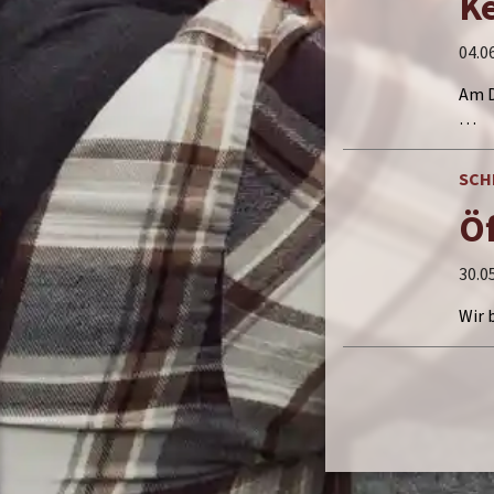
Ke
04.0
Am D
…
SCH
Öf
30.0
Wir 