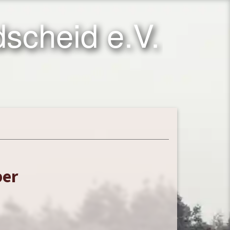
scheid e.V.
ber
…