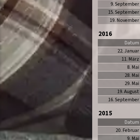
9. September
15. September
19. November
2016
Datum
22. Januar
11. März
8. Mai
28. Mai
29. Mai
19. August
16. September
2015
Datum
20. Februar
9. Mai