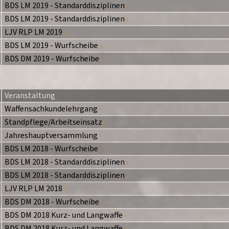
BDS LM 2019 - Standarddisziplinen
BDS LM 2019 - Standarddisziplinen
LJV RLP LM 2019
BDS LM 2019 - Wurfscheibe
BDS DM 2019 - Wurfscheibe
Veranstaltung
Waffensachkundelehrgang
Standpflege/Arbeitseinsatz
Jahreshauptversammlung
BDS LM 2018 - Wurfscheibe
BDS LM 2018 - Standarddisziplinen
BDS LM 2018 - Standarddisziplinen
LJV RLP LM 2018
BDS DM 2018 - Wurfscheibe
BDS DM 2018 Kurz- und Langwaffe
BDS DM 2018 Kurz- und Langwaffe