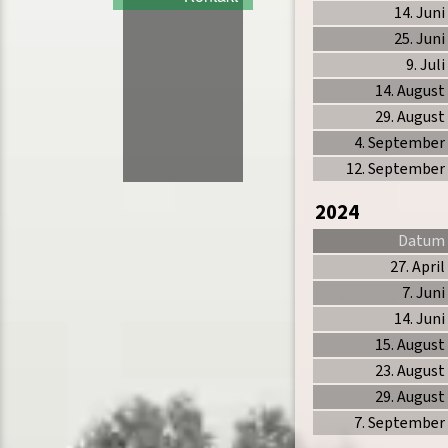
14. Juni
25. Juni
9. Juli
14. August
29. August
4. September
12. September
2024
Datum
27. April
7. Juni
14. Juni
15. August
23. August
29. August
7. September