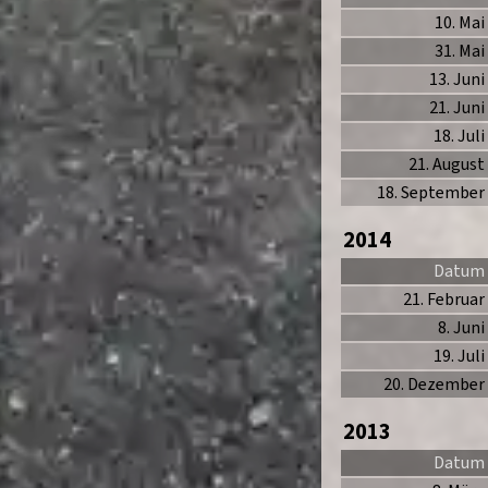
10. Mai
31. Mai
13. Juni
21. Juni
18. Juli
21. August
18. September
2014
Datum
21. Februar
8. Juni
19. Juli
20. Dezember
2013
Datum