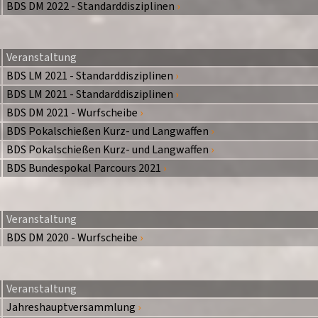
BDS DM 2022 - Standarddisziplinen
Veranstaltung
BDS LM 2021 - Standarddisziplinen
BDS LM 2021 - Standarddisziplinen
BDS DM 2021 - Wurfscheibe
BDS Pokalschießen Kurz- und Langwaffen
BDS Pokalschießen Kurz- und Langwaffen
BDS Bundespokal Parcours 2021
Veranstaltung
BDS DM 2020 - Wurfscheibe
Veranstaltung
Jahreshauptversammlung